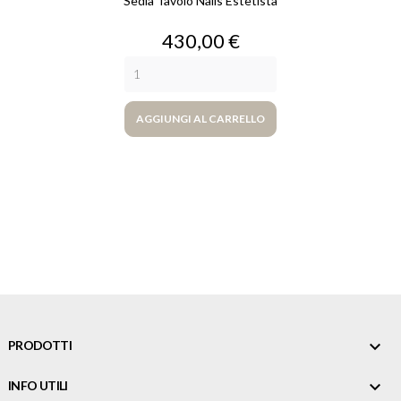
Sedia Tavolo Nails Estetista
Prezzo
430,00 €
AGGIUNGI AL CARRELLO

PRODOTTI

INFO UTILI