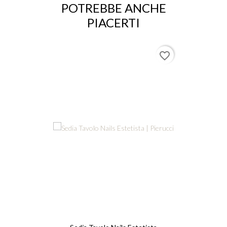
POTREBBE ANCHE
PIACERTI
favorite_border